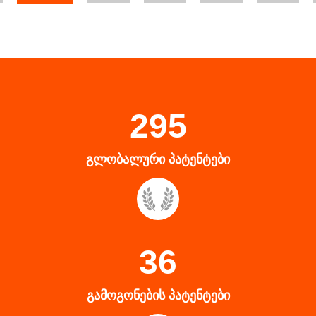
295
ᲒᲚᲝᲑᲐᲚᲣᲠᲘ ᲞᲐᲢᲔᲜᲢᲔᲑᲘ
36
ᲒᲐᲛᲝᲒᲝᲜᲔᲑᲘᲡ ᲞᲐᲢᲔᲜᲢᲔᲑᲘ