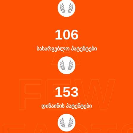
A
106
ᲡᲐᲡᲐᲠᲒᲔᲑᲚᲝ ᲞᲐᲢᲔᲜᲢᲔᲑᲘ
FEW
153
ᲓᲘᲖᲐᲘᲜᲘᲡ ᲞᲐᲢᲔᲜᲢᲔᲑᲘ