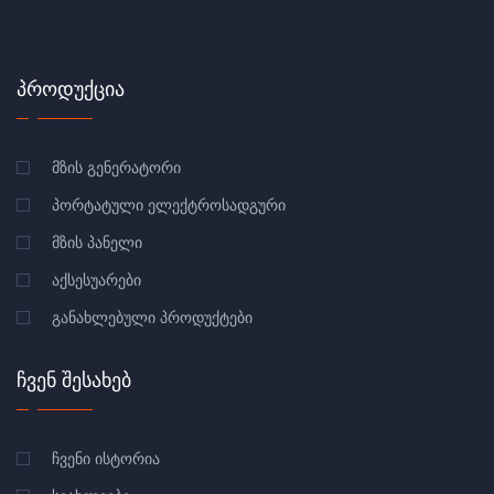
ᲞᲠᲝᲓᲣᲥᲪᲘᲐ
ᲛᲖᲘᲡ ᲒᲔᲜᲔᲠᲐᲢᲝᲠᲘ
ᲞᲝᲠᲢᲐᲢᲣᲚᲘ ᲔᲚᲔᲥᲢᲠᲝᲡᲐᲓᲒᲣᲠᲘ
ᲛᲖᲘᲡ ᲞᲐᲜᲔᲚᲘ
ᲐᲥᲡᲔᲡᲣᲐᲠᲔᲑᲘ
ᲒᲐᲜᲐᲮᲚᲔᲑᲣᲚᲘ ᲞᲠᲝᲓᲣᲥᲢᲔᲑᲘ
ᲩᲕᲔᲜ ᲨᲔᲡᲐᲮᲔᲑ
ᲩᲕᲔᲜᲘ ᲘᲡᲢᲝᲠᲘᲐ