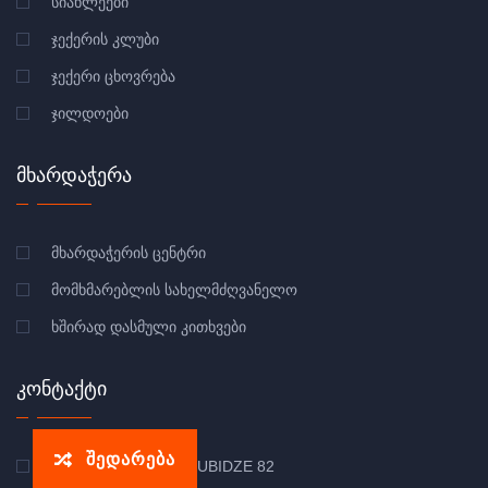
ᲡᲘᲐᲮᲚᲔᲔᲑᲘ
ᲯᲔᲥᲔᲠᲘᲡ ᲙᲚᲣᲑᲘ
ᲯᲔᲥᲔᲠᲘ ᲪᲮᲝᲕᲠᲔᲑᲐ
ᲯᲘᲚᲓᲝᲔᲑᲘ
ᲛᲮᲐᲠᲓᲐᲭᲔᲠᲐ
ᲛᲮᲐᲠᲓᲐᲭᲔᲠᲘᲡ ᲪᲔᲜᲢᲠᲘ
ᲛᲝᲛᲮᲛᲐᲠᲔᲑᲚᲘᲡ ᲡᲐᲮᲔᲚᲛᲫᲦᲕᲐᲜᲔᲚᲝ
ᲮᲨᲘᲠᲐᲓ ᲓᲐᲡᲛᲣᲚᲘ ᲙᲘᲗᲮᲕᲔᲑᲘ
ᲙᲝᲜᲢᲐᲥᲢᲘ
შედარება
ᲜᲣᲪᲣᲑᲘᲫᲘᲡ 82 | NUTSUBIDZE 82