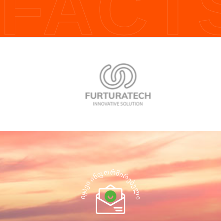
FACT
Რ
Ო
Მ
Ფ
Ი
Რ
Ნ
Ი
Ე
Ბ
Ი
Უ
Ვ
Ლ
Ა
Ყ
Ი
Ი