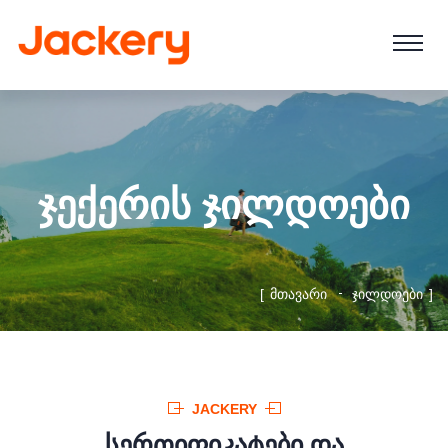
ᲯᲔᲥᲔᲠᲘᲡ ᲯᲘᲚᲓᲝᲔᲑᲘ
ᲛᲗᲐᲕᲐᲠᲘ
ᲯᲘᲚᲓᲝᲔᲑᲘ
JACKERY
ᲡᲔᲠᲗᲘᲤᲘᲙᲐᲢᲔᲑᲘ ᲓᲐ