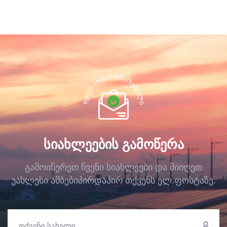
Რ
Ო
Მ
Ფ
Ი
Რ
Ნ
Ი
Ე
Ბ
Ი
Უ
Ვ
Ლ
Ა
Ყ
Ი
Ი
ᲡᲘᲐᲮᲚᲔᲔᲑᲘᲡ ᲒᲐᲛᲝᲬᲔᲠᲐ
გამოიწერეთ ჩვენი სიახლეები და მიიღეთ
უახლესი ამბები
პირდაპირ თქვენს ელ.ფოსტაზე.