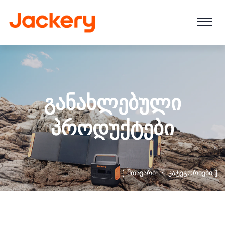
ᲒᲐᲜᲐᲮᲚᲔᲑᲣᲚᲘ
ᲞᲠᲝᲓᲣᲥᲢᲔᲑᲘ
ᲛᲗᲐᲕᲐᲠᲘ
ᲙᲐᲢᲔᲒᲝᲠᲘᲔᲑᲘ