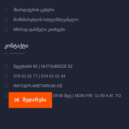
ᲛᲮᲐᲠᲓᲐᲭᲔᲠᲘᲡ ᲪᲔᲜᲢᲠᲘ
ᲛᲝᲛᲮᲛᲐᲠᲔᲑᲚᲘᲡ ᲡᲐᲮᲔᲚᲛᲫᲦᲕᲐᲜᲔᲚᲝ
ᲮᲨᲘᲠᲐᲓ ᲓᲐᲡᲛᲣᲚᲘ ᲙᲘᲗᲮᲕᲔᲑᲘ
ᲙᲝᲜᲢᲐᲥᲢᲘ
ᲜᲣᲪᲣᲑᲘᲫᲘᲡ 82 | NUTSUBIDZE 82
574 01 01 77 | 574 01 01 44
INFO@PLANETARIUM.GE
ᲝᲠᲨ-ᲞᲐᲠ: 11:00 ᲓᲐᲜ 19:00 ᲛᲓᲔ | MON-FRI: 11:00 A.M. TO
შედარება
7:00 P.M