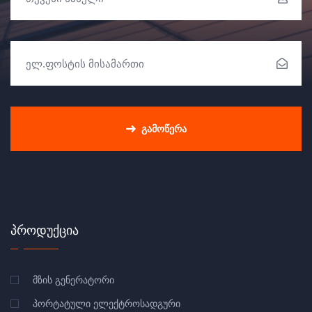
ᲒᲐᲛᲝᲬᲔᲠᲐ
ᲞᲠᲝᲓᲣᲥᲪᲘᲐ
ᲛᲖᲘᲡ ᲒᲔᲜᲔᲠᲐᲢᲝᲠᲘ
ᲞᲝᲠᲢᲐᲢᲣᲚᲘ ᲔᲚᲔᲥᲢᲠᲝᲡᲐᲓᲒᲣᲠᲘ