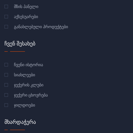
ᲛᲖᲘᲡ ᲞᲐᲜᲔᲚᲘ
ᲐᲥᲡᲔᲡᲣᲐᲠᲔᲑᲘ
ᲒᲐᲜᲐᲮᲚᲔᲑᲣᲚᲘ ᲞᲠᲝᲓᲣᲥᲢᲔᲑᲘ
ᲩᲕᲔᲜ ᲨᲔᲡᲐᲮᲔᲑ
ᲩᲕᲔᲜᲘ ᲘᲡᲢᲝᲠᲘᲐ
ᲡᲘᲐᲮᲚᲔᲔᲑᲘ
ᲯᲔᲥᲔᲠᲘᲡ ᲙᲚᲣᲑᲘ
ᲯᲔᲥᲔᲠᲘ ᲪᲮᲝᲕᲠᲔᲑᲐ
ᲯᲘᲚᲓᲝᲔᲑᲘ
ᲛᲮᲐᲠᲓᲐᲭᲔᲠᲐ