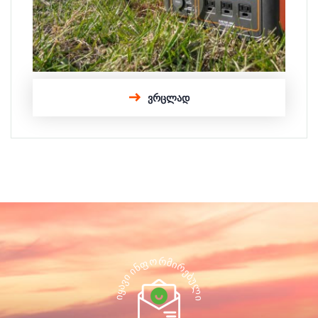
ᲕᲠᲪᲚᲐᲓ
Რ
Ო
Მ
Ფ
Ი
Რ
Ნ
Ი
Ე
Ბ
Ი
Უ
Ვ
Ლ
Ა
Ყ
Ი
Ი