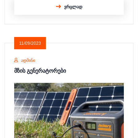
ᲕᲠᲪᲚᲐᲓ
11/09/2023
ᲐᲓᲛᲘᲜᲘ
ᲛᲖᲘᲡ ᲒᲔᲜᲔᲠᲐᲢᲝᲠᲔᲑᲘ