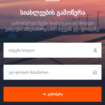
ᲡᲘᲐᲮᲚᲔᲔᲑᲘᲡ ᲒᲐᲛᲝᲬᲔᲠᲐ
გამოიწერეთ ჩვენი სიახლეები და მიიღეთ
უახლესი ამბები
პირდაპირ თქვენს ელ.ფოსტაზე.
ᲒᲐᲛᲝᲬᲔᲠᲐ