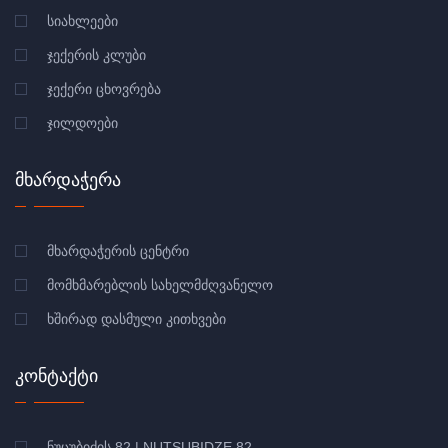
ᲡᲘᲐᲮᲚᲔᲔᲑᲘ
ᲯᲔᲥᲔᲠᲘᲡ ᲙᲚᲣᲑᲘ
ᲯᲔᲥᲔᲠᲘ ᲪᲮᲝᲕᲠᲔᲑᲐ
ᲯᲘᲚᲓᲝᲔᲑᲘ
ᲛᲮᲐᲠᲓᲐᲭᲔᲠᲐ
ᲛᲮᲐᲠᲓᲐᲭᲔᲠᲘᲡ ᲪᲔᲜᲢᲠᲘ
ᲛᲝᲛᲮᲛᲐᲠᲔᲑᲚᲘᲡ ᲡᲐᲮᲔᲚᲛᲫᲦᲕᲐᲜᲔᲚᲝ
ᲮᲨᲘᲠᲐᲓ ᲓᲐᲡᲛᲣᲚᲘ ᲙᲘᲗᲮᲕᲔᲑᲘ
ᲙᲝᲜᲢᲐᲥᲢᲘ
ᲜᲣᲪᲣᲑᲘᲫᲘᲡ 82 | NUTSUBIDZE 82