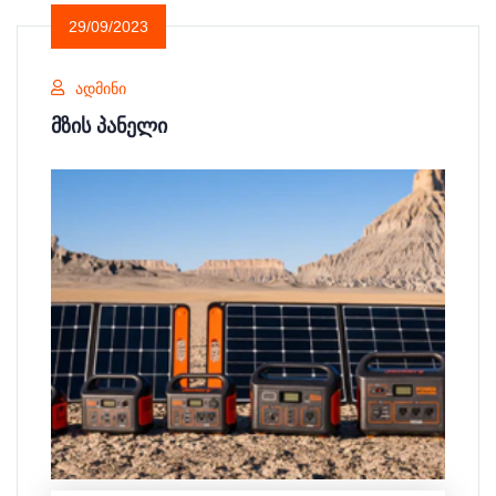
29/09/2023
ᲐᲓᲛᲘᲜᲘ
ᲛᲖᲘᲡ ᲞᲐᲜᲔᲚᲘ