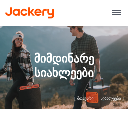
ᲛᲘᲛᲓᲘᲜᲐᲠᲔ
ᲡᲘᲐᲮᲚᲔᲔᲑᲘ
ᲛᲗᲐᲕᲐᲠᲘ
ᲡᲘᲐᲮᲚᲔᲔᲑᲘ