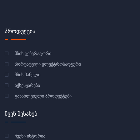
ᲞᲠᲝᲓᲣᲥᲪᲘᲐ
ᲛᲖᲘᲡ ᲒᲔᲜᲔᲠᲐᲢᲝᲠᲘ
ᲞᲝᲠᲢᲐᲢᲣᲚᲘ ᲔᲚᲔᲥᲢᲠᲝᲡᲐᲓᲒᲣᲠᲘ
ᲛᲖᲘᲡ ᲞᲐᲜᲔᲚᲘ
ᲐᲥᲡᲔᲡᲣᲐᲠᲔᲑᲘ
ᲒᲐᲜᲐᲮᲚᲔᲑᲣᲚᲘ ᲞᲠᲝᲓᲣᲥᲢᲔᲑᲘ
ᲩᲕᲔᲜ ᲨᲔᲡᲐᲮᲔᲑ
ᲩᲕᲔᲜᲘ ᲘᲡᲢᲝᲠᲘᲐ